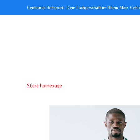
Centaurus Reitsport - Dein Fachgeschäft im Rhein-Main-Gebi
Store homepage