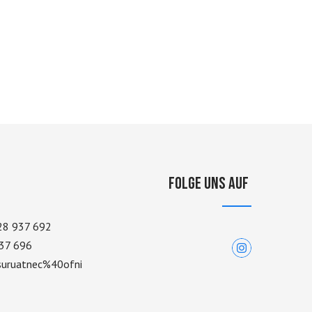
Folge uns auf
28 937 692
37 696
-suruatnec%40ofni