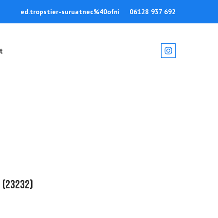
ed.tropstier-suruatnec%40ofni
06128 937 692
t
t
(23232)